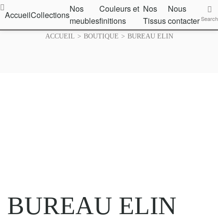
Nos
Couleurs et
Nos
Nous
ouleurs
Accueil
Collections
Nos
Nous
Search
meubles
finitions
Tissus
contacter
Search
Tissus
contacter
nitions
ACCUEIL
>
BOUTIQUE
>
BUREAU ELIN
BUREAU ELIN