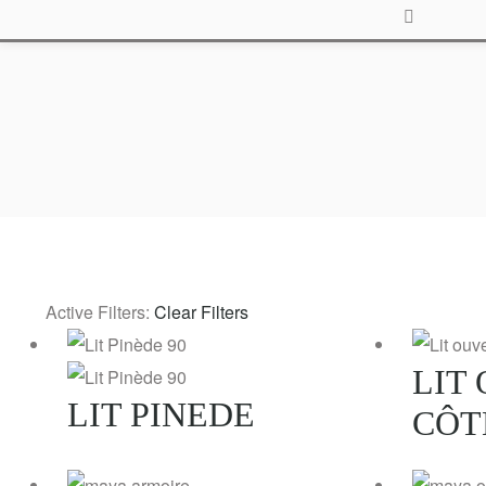
ouleurs
Nos
Nous
Search
Tissus
contacter
nitions
Active Filters:
Clear Filters
LIT
LIT PINEDE
CÔT