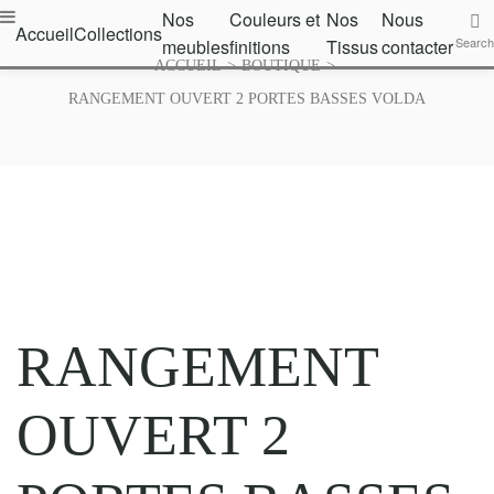
Nos
Couleurs et
Nos
Nous
ouleurs
Accueil
Collections
Nos
Nous
Search
meubles
finitions
Tissus
contacter
t
Search
Tissus
contacter
ACCUEIL
>
BOUTIQUE
>
initions
RANGEMENT OUVERT 2 PORTES BASSES VOLDA
RANGEMENT
OUVERT 2