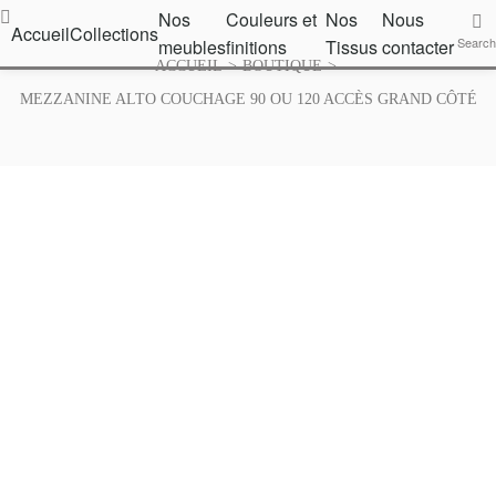
Nos
Couleurs et
Nos
Nous
ouleurs
Accueil
Collections
Nos
Nous
Search
meubles
finitions
Tissus
contacter
Search
Tissus
contacter
ACCUEIL
>
BOUTIQUE
>
nitions
MEZZANINE ALTO COUCHAGE 90 OU 120 ACCÈS GRAND CÔTÉ