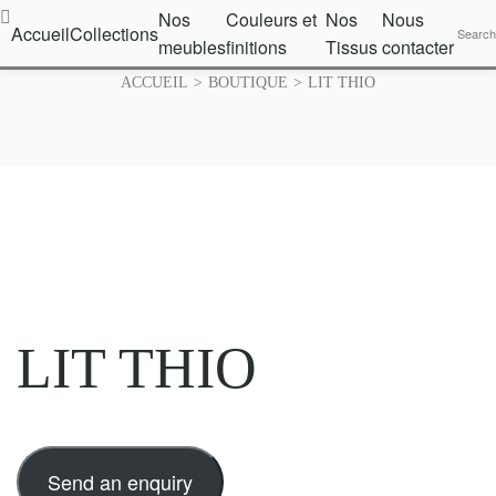
Nos
Couleurs et
Nos
Nous
ouleurs
Accueil
Collections
Nos
Nous
Search
meubles
finitions
Tissus
contacter
Search
Tissus
contacter
nitions
ACCUEIL
>
BOUTIQUE
>
LIT THIO
LIT THIO
Send an enquiry