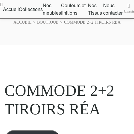
Nos
Couleurs et
Nos
Nous
ouleurs
Accueil
Collections
Nos
Nous
Search
meubles
finitions
Tissus
contacter
Search
Tissus
contacter
nitions
ACCUEIL
>
BOUTIQUE
>
COMMODE 2+2 TIROIRS RÉA
COMMODE 2+2
TIROIRS RÉA